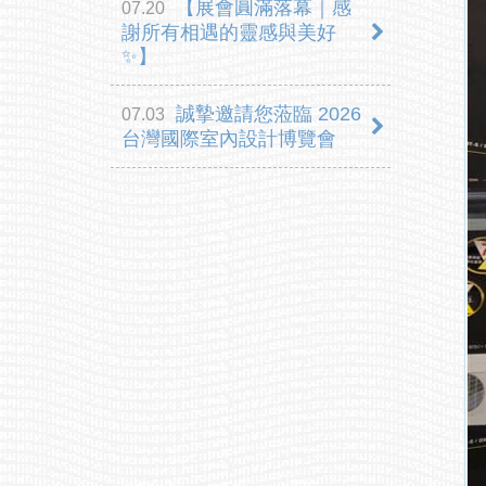
【展會圓滿落幕｜感
07.20
謝所有相遇的靈感與美好
✨】
誠摯邀請您蒞臨 2026
07.03
台灣國際室內設計博覽會