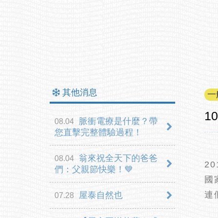
其他消息
一
1
脈衝電療是什麼？帶
08.04
您直擊完整體驗過程！
翁來祝全天下的爸爸
08.04
2
們：父親節快樂！💙
國
連
屋泰自然也
07.28