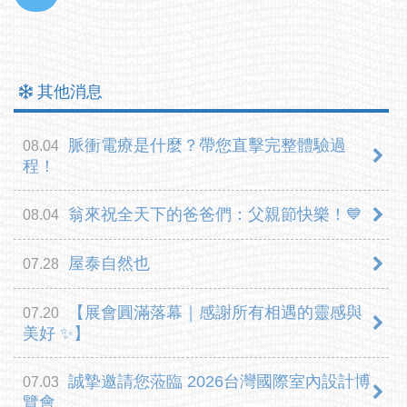
其他消息
脈衝電療是什麼？帶您直擊完整體驗過
08.04
程！
翁來祝全天下的爸爸們：父親節快樂！💙
08.04
屋泰自然也
07.28
【展會圓滿落幕｜感謝所有相遇的靈感與
07.20
美好 ✨】
誠摯邀請您蒞臨 2026台灣國際室內設計博
07.03
覽會