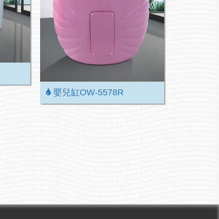
嬰兒缸OW-5578R