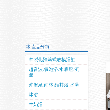
產品分類
客製化預鑄式底模浴缸
超音波.氣泡浴.水底燈.流
瀑
沖擊泉.雨林.維其浴.水瀑
冰浴
牛奶浴