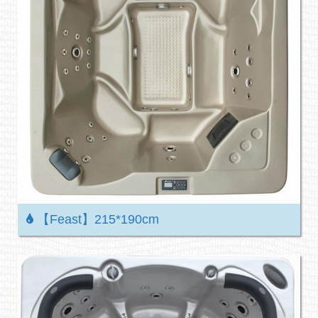
【Feast】215*190cm