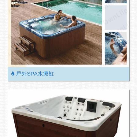
戶外SPA水療缸