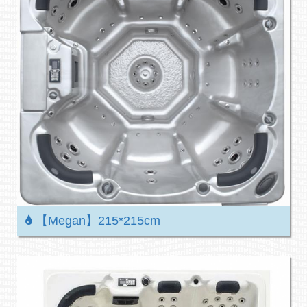
【Megan】215*215cm