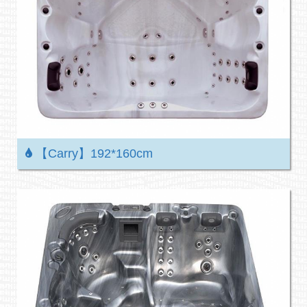
【Carry】192*160cm