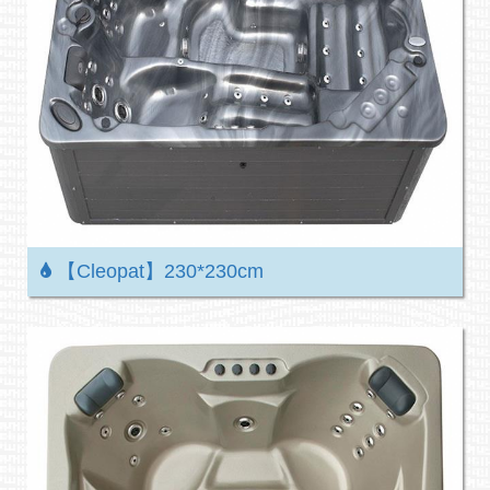
【Cleopat】230*230cm