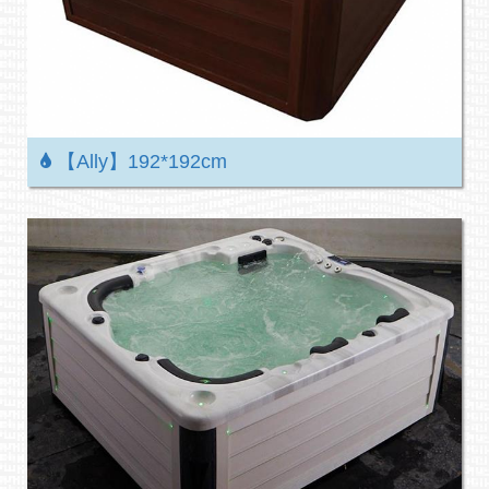
【Ally】192*192cm