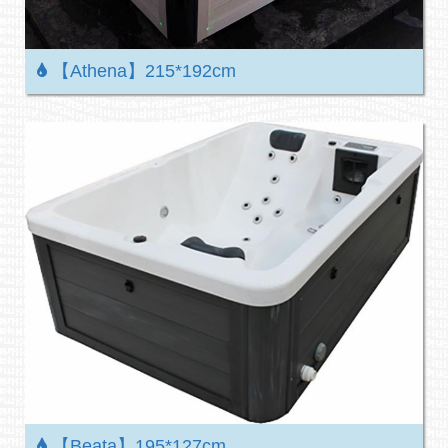
【Athena】215*192cm
【Beata】195*127cm