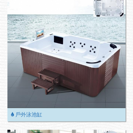
戶外泳池缸